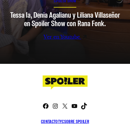
SPOILER SHOW
Tessa Ia, Denia Agalianu y Liliana Villaseñor
en Spoiler Show con Rana Fonk.
Ver en Youtube
Facebook
Instagram
X
YouTube
TikTok
CONTACTO
TYC
SOBRE SPOILER