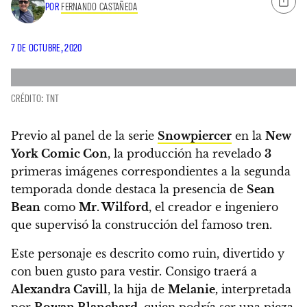
POR
FERNANDO CASTAÑEDA
7 DE OCTUBRE, 2020
CRÉDITO: TNT
Previo al panel de la serie
Snowpiercer
en la
New
York Comic Con
, la producción ha revelado
3
primeras imágenes correspondientes a la segunda
temporada donde
destaca la presencia de
Sean
Bean
como
Mr. Wilford
, el creador e ingeniero
que supervisó la construcción del famoso tren.
Este personaje es descrito como ruin, divertido y
con buen gusto para vestir.
Consigo traerá a
Alexandra Cavill
, la hija de
Melanie,
interpretada
por
Rowan Blanchard
,
quien podría ser una pieza