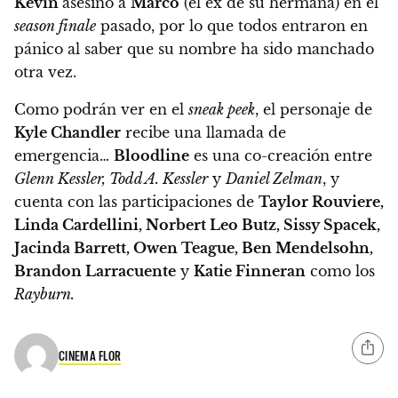
Kevin
asesinó a
Marco
(el ex de su hermana) en el
season finale
pasado, por lo que todos entraron en
pánico al saber que su nombre ha sido manchado
otra vez.
Como podrán ver en el
sneak peek
, el personaje de
Kyle Chandler
recibe una llamada de
emergencia…
Bloodline
es una co-creación entre
Glenn Kessler, Todd A. Kessler
y
Daniel Zelman
, y
cuenta con las participaciones de
Taylor Rouviere,
Linda Cardellini, Norbert Leo Butz, Sissy Spacek,
Jacinda Barrett, Owen Teague, Ben Mendelsohn,
Brandon Larracuente
y
Katie Finneran
como los
Rayburn.
CINEMA FLOR