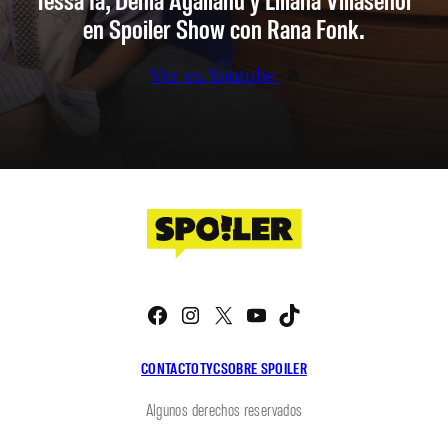
en Spoiler Show con Rana Fonk.
Ver en Youtube
Facebook
Instagram
X
YouTube
TikTok
CONTACTO
TYC
SOBRE SPOILER
Algunos derechos reservados