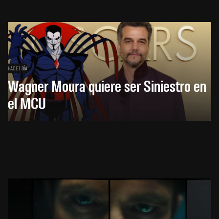
HACE 1 DÍA
Wagner Moura quiere ser Siniestro en
el MCU