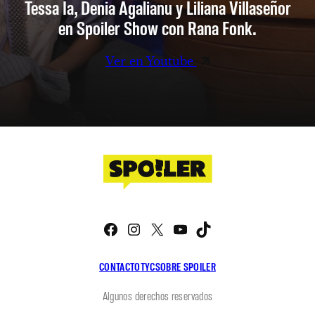
Tessa Ia, Denia Agalianu y Liliana Villaseñor
en Spoiler Show con Rana Fonk.
Ver en Youtube
Facebook
Instagram
X
YouTube
TikTok
CONTACTO
TYC
SOBRE SPOILER
Algunos derechos reservados