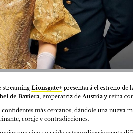
e streaming
Lionsgate+
presentará el estreno de
abel de Baviera
, emperatriz de
Austria
y reina co
s confidentes más cercanos, dándole una nueva mir
inante, coraje y contradicciones.
 mujer que vive una vida extraordinariamente difíc