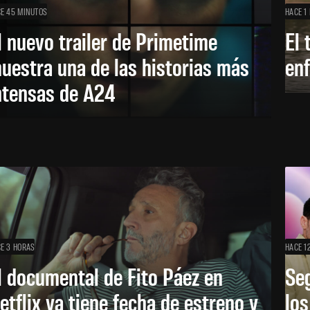
E 45 MINUTOS
HACE 1
l nuevo trailer de Primetime
El 
uestra una de las historias más
enf
ntensas de A24
E 3 HORAS
HACE 1
l documental de Fito Páez en
Se
etflix ya tiene fecha de estreno y
lo