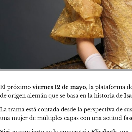
El próximo
viernes 12 de mayo
,
la plataforma d
de origen alemán que se basa en la historia de
Is
La trama está contada desde la perspectiva de su
una mujer de múltiples capas con una actitud fasc
Sisi
se convierte en la emperatriz
Elisabeth
, una