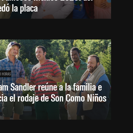
dó la placa
0 HORAS
m Sandler reúne a la familia e
cia el rodaje de Son Como Niños