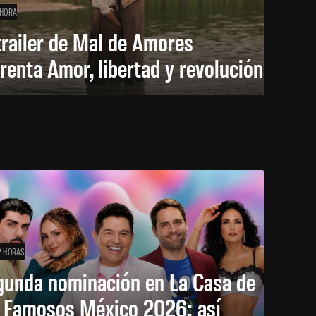
 HORA
trailer de Mal de Amores
renta Amor, libertad y revolución
2 HORAS
gunda nominación en La Casa de
s Famosos México 2026: así