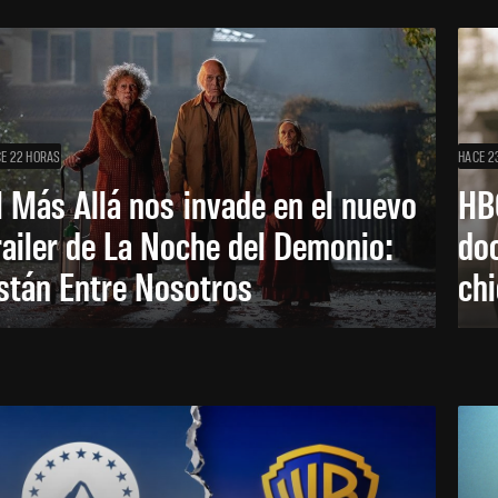
E 22 HORAS
HACE 2
l Más Allá nos invade en el nuevo
HB
railer de La Noche del Demonio:
do
stán Entre Nosotros
ch