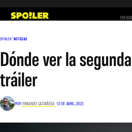
Saltar
al
TREND
contenido
SPOILER
NOTICIAS
Dónde ver la segunda
tráiler
POR
FERNANDO CASTAÑEDA
–
12 DE ABRIL, 2023