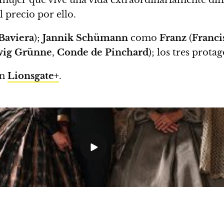
 precio por ello.
 Baviera
);
Jannik Schümann
como
Franz
(
Franci
wig Grünne
,
Conde de Pinchard
); los tres prota
en
Lionsgate+
.