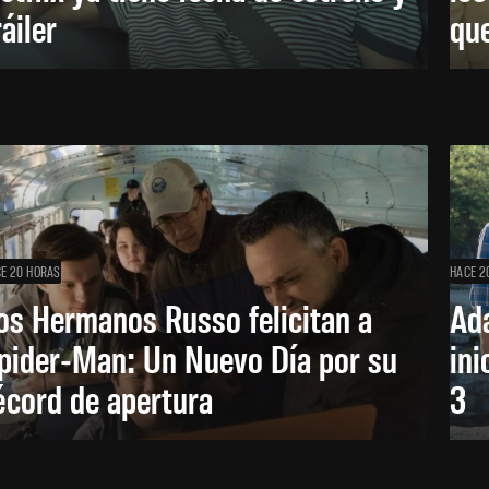
ráiler
que
E 20 HORAS
HACE 2
os Hermanos Russo felicitan a
Ada
pider-Man: Un Nuevo Día por su
ini
écord de apertura
3