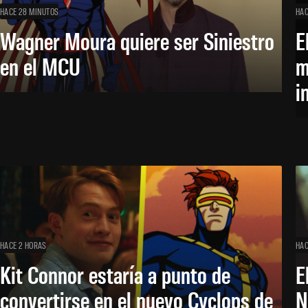
HACE 28 MINUTOS
HAC
Wagner Moura quiere ser Siniestro
E
en el MCU
m
i
HACE 2 HORAS
HAC
Kit Connor estaría a punto de
E
convertirse en el nuevo Cyclops de
N