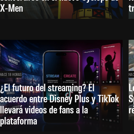
X-Men
t
HACE 18 HORAS
HAC
¿El futuro del streaming? El
L
acuerdo entre Disney Plus y TikTok
S
llevará videos de fans a la
r
plataforma