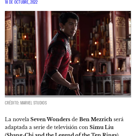
18 DE OCTUBRE, 2022
CRÉDITO: MARVEL STUDIOS
La novela
Seven Wonders
de
Ben Mezrich
será
adaptada a serie de televisión con
Simu Liu
(
Shang-Chi and the Legend of the Ten Rings
)