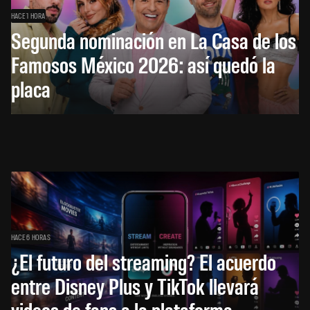
HACE 1 HORA
Segunda nominación en La Casa de los
Famosos México 2026: así quedó la
placa
HACE 6 HORAS
¿El futuro del streaming? El acuerdo
entre Disney Plus y TikTok llevará
videos de fans a la plataforma