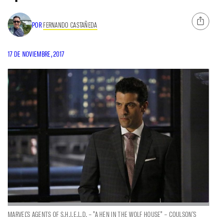
POR
FERNANDO CASTAÑEDA
17 DE NOVIEMBRE, 2017
MARVEL'S AGENTS OF S.H.I.E.L.D. – "A HEN IN THE WOLF HOUSE" – COULSON'S