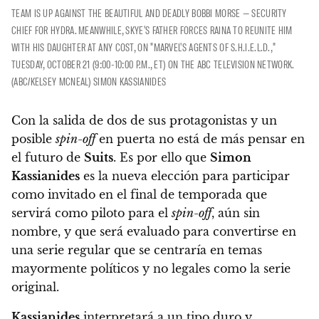
TEAM IS UP AGAINST THE BEAUTIFUL AND DEADLY BOBBI MORSE — SECURITY
CHIEF FOR HYDRA. MEANWHILE, SKYE'S FATHER FORCES RAINA TO REUNITE HIM
WITH HIS DAUGHTER AT ANY COST, ON "MARVEL'S AGENTS OF S.H.I.E.L.D.,"
TUESDAY, OCTOBER 21 (9:00-10:00 P.M., ET) ON THE ABC TELEVISION NETWORK.
(ABC/KELSEY MCNEAL) SIMON KASSIANIDES
Con la salida de dos de sus protagonistas y un
posible
spin-off
en puerta no está de más pensar en
el futuro de
Suits
.
Es por ello que
Simon
Kassianides
es la nueva elección para participar
como invitado en el final de temporada que
servirá como piloto para el
spin-off
, aún sin
nombre, y que será evaluado para convertirse en
una serie regular que se centraría en temas
mayormente políticos y no legales como la serie
original.
Kassianides
interpretará a un tipo duro y