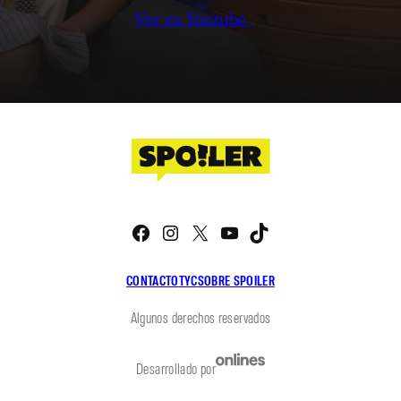
Ver en Youtube
Facebook
Instagram
X
YouTube
TikTok
CONTACTO
TYC
SOBRE SPOILER
Algunos derechos reservados
Desarrollado por