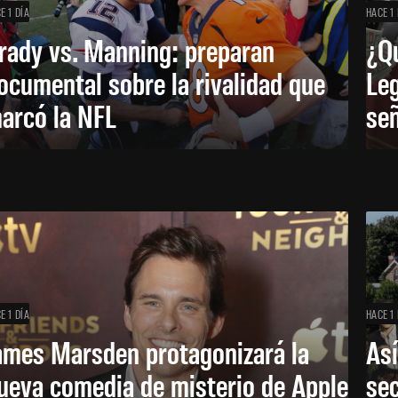
E 1 DÍA
HACE 1 
rady vs. Manning: preparan
¿Q
ocumental sobre la rivalidad que
Leg
arcó la NFL
señ
E 1 DÍA
HACE 1 
ames Marsden protagonizará la
Así
ueva comedia de misterio de Apple
se