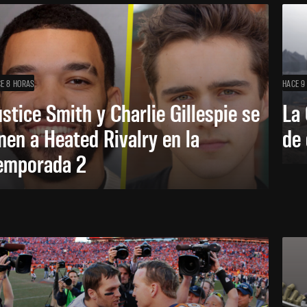
E 8 HORAS
HACE 9
ustice Smith y Charlie Gillespie se
La 
nen a Heated Rivalry en la
de 
emporada 2