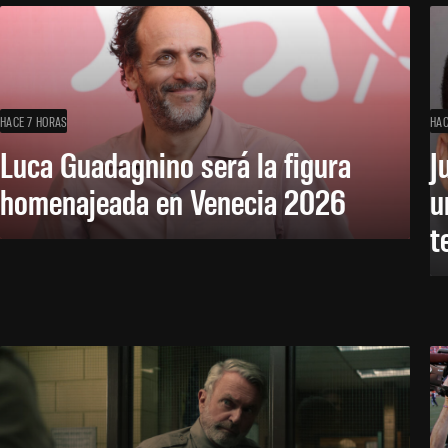
HACE 7 HORAS
HAC
Luca Guadagnino será la figura
J
homenajeada en Venecia 2026
u
t