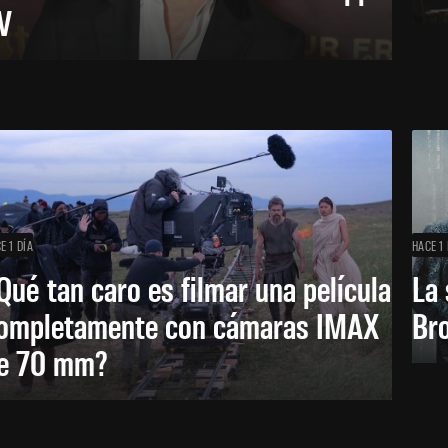
V
E 1 DÍA
HACE 1 
Qué tan caro es filmar una película
La 
ompletamente con cámaras IMAX
Bro
e 70 mm?