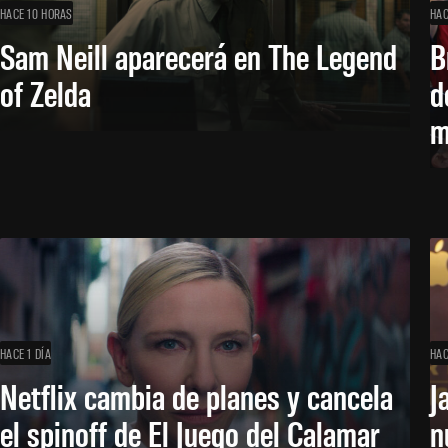
HACE 10 HORAS
HAC
Sam Neill aparecerá en The Legend
B
of Zelda
d
m
HACE 1 DÍA
HAC
Netflix cambia de planes y cancela
J
el spinoff de El Juego del Calamar
n