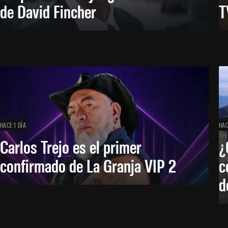
de David Fincher
T
HACE 1 DÍA
HAC
Carlos Trejo es el primer
¿
confirmado de La Granja VIP 2
c
d