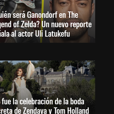
DÍA
uién será Ganondorf en The
end of Zelda? Un nuevo reporte
ala al actor Uli Latukefu
DÍA
 fue la celebración de la boda
creta de Zendaya y Tom Holland