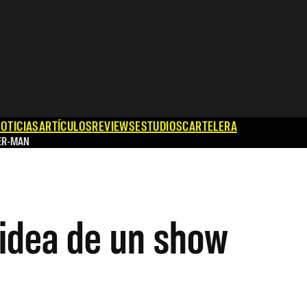
OTICIAS
ARTÍCULOS
REVIEWS
ESTUDIOS
CARTELERA
ER-MAN
 idea de un show