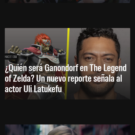
HACE 1 DÍA
¿Quién será Ganondorf en The Legend
of Zelda? Un nuevo reporte señala al
actor Uli Latukefu