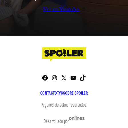
Ver en Youtube
Facebook
Instagram
X
YouTube
TikTok
CONTACTO
TYC
SOBRE SPOILER
Algunos derechos reservados
Desarrollado por