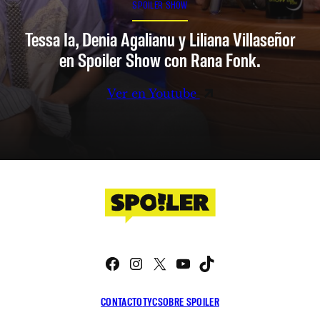
SPOILER SHOW
Tessa Ia, Denia Agalianu y Liliana Villaseñor
en Spoiler Show con Rana Fonk.
Ver en Youtube
Facebook
Instagram
X
YouTube
TikTok
CONTACTO
TYC
SOBRE SPOILER