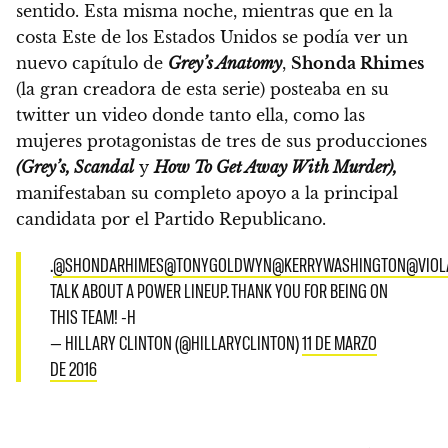
sentido. Esta misma noche, mientras que en la
costa Este de los Estados Unidos se podía ver un
nuevo capítulo de
Grey’s Anatomy
,
Shonda Rhimes
(la gran creadora de esta serie) posteaba en su
twitter un video donde tanto ella, como las
mujeres protagonistas de tres de sus producciones
(Grey’s, Scandal
y
How To Get Away With Murder),
manifestaban su completo apoyo a la principal
candidata por el Partido Republicano.
.
@SHONDARHIMES
@TONYGOLDWYN
@KERRYWASHINGTON
@VIOL
TALK ABOUT A POWER LINEUP. THANK YOU FOR BEING ON
THIS TEAM! -H
— HILLARY CLINTON (@HILLARYCLINTON)
11 DE MARZO
DE 2016