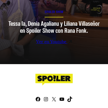
SPOILER SHOW
Tessa Ia, Denia Agalianu y Liliana Villaseñor
en Spoiler Show con Rana Fonk.
Ver en Youtube
Facebook
Instagram
X
YouTube
TikTok