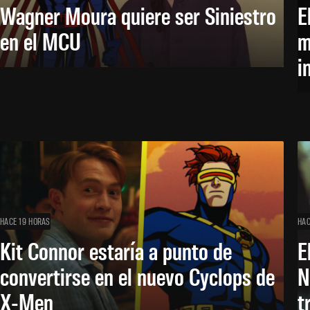
Wagner Moura quiere ser Siniestro
E
en el MCU
m
i
HACE 19 HORAS
HAC
Kit Connor estaría a punto de
E
convertirse en el nuevo Cyclops de
N
X-Men
t