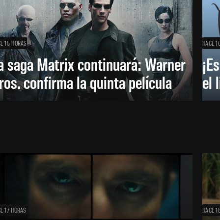
E 15 HORAS
HACE 1
a saga Matrix continuará: Warner
¡Es
ros. confirma la quinta película
el 
E 17 HORAS
HACE 1