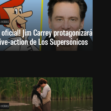
6 HORAS
 oficial! Jim Carrey protagonizará
live-action de Los Supersónicos
8 HORAS