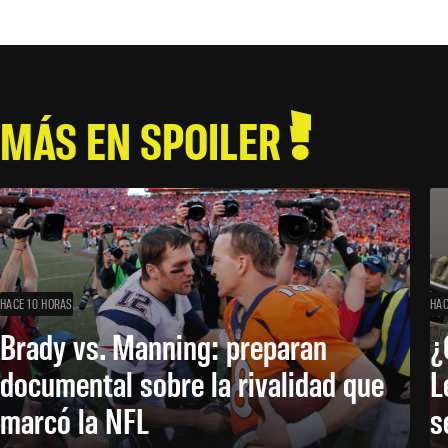
MÁS EN SPOILER
HACE 10 HORAS
HAC
Brady vs. Manning: preparan
¿
documental sobre la rivalidad que
L
marcó la NFL
s