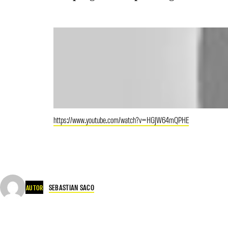
https://www.youtube.com/watch?v=HGJW64mQPHE
SEBASTIAN SACO
AUTOR