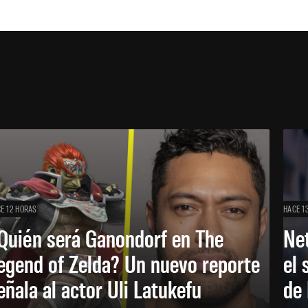
E 12 HORAS
HACE 1
Quién será Ganondorf en The
Net
egend of Zelda? Un nuevo reporte
el 
eñala al actor Uli Latukefu
de 