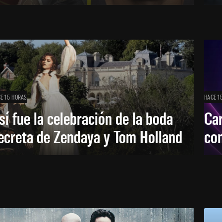
E 15 HORAS
HACE 1
sí fue la celebración de la boda
Car
ecreta de Zendaya y Tom Holland
con