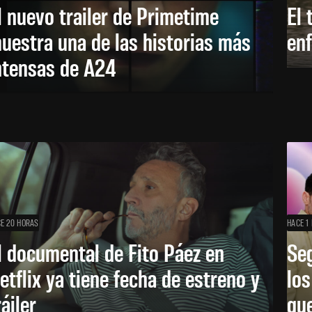
l nuevo trailer de Primetime
El 
uestra una de las historias más
enf
ntensas de A24
E 20 HORAS
HACE 1 
l documental de Fito Páez en
Se
etflix ya tiene fecha de estreno y
lo
ráiler
que