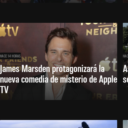
HACE 14 HORAS
HAC
James Marsden protagonizará la
A
nueva comedia de misterio de Apple
s
TV