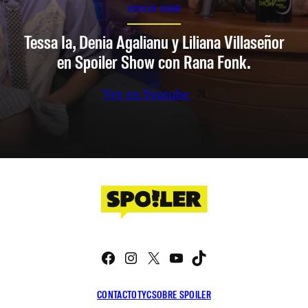
SPOILER SHOW
Tessa Ia, Denia Agalianu y Liliana Villaseñor
en Spoiler Show con Rana Fonk.
Ver en Youtube
Facebook
Instagram
X
YouTube
TikTok
CONTACTO
TYC
SOBRE SPOILER