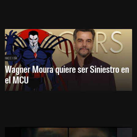
HACE 1 DÍA
Wagner Moura quiere ser Siniestro en
el MCU