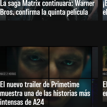
La saga Matrix continuará: Warner
¡
Bros. confirma la quinta película
e
HACE 2 HORAS
HAC
El nuevo trailer de Primetime
E
muestra una de las historias más
e
intensas de A24