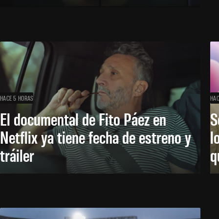
HACE 5 HORAS
HAC
El documental de Fito Páez en
S
Netflix ya tiene fecha de estreno y
l
tráiler
q