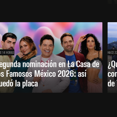
E 14 HORAS
HACE 2
egunda nominación en La Casa de
¿Qu
os Famosos México 2026: así
co
uedó la placa
de