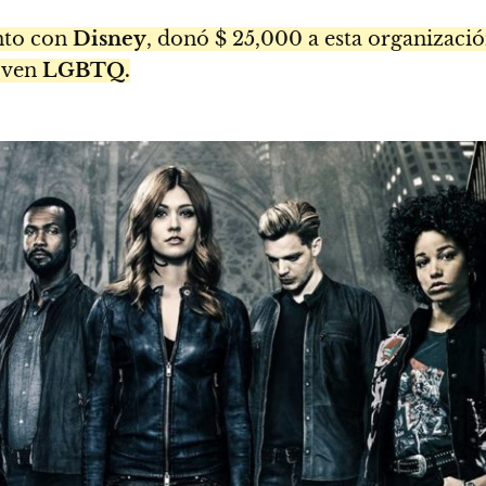
nto con
Disney
, donó $ 25,000 a esta organizació
oven
LGBTQ.