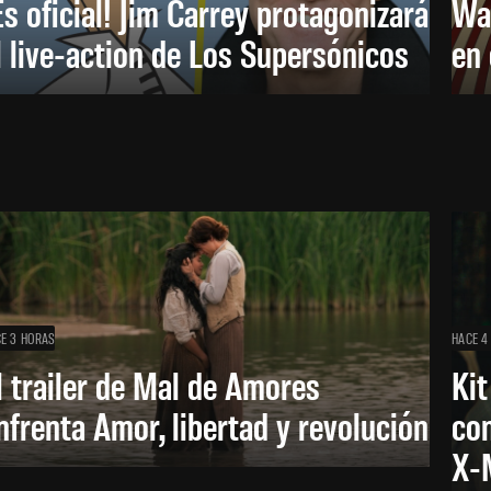
Es oficial! Jim Carrey protagonizará
Wa
l live-action de Los Supersónicos
en
E 3 HORAS
HACE 4
l trailer de Mal de Amores
Kit
nfrenta Amor, libertad y revolución
con
X-