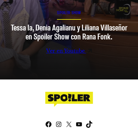
SPOILER SHOW
Tessa Ia, Denia Agalianu y Liliana Villaseñor
en Spoiler Show con Rana Fonk.
Ver en Youtube
Facebook
Instagram
X
YouTube
TikTok