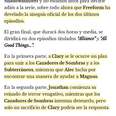
Shadowhunters
y no estamos listos para decirle
adiós a la serie, sobre todo
ahora que
Freeform
ha
develado la sinopsis oficial de los dos últimos
episodios.
El gran final, que durará dos horas y media, se
dividirá en dos episodios titulados
“Alliance”
y
“All
Good Things…”.
En la primera parte,
a
Clary
se le ocurre un plan
para unir a los
Cazadores de Sombras
y a los
Subterráneos,
mientras que
Alec
lucha por
encontrar una manera de ayudar a
Magnus
.
En la segunda parte,
Jonathan
comienza su
reinado de terror vengativo, mientras que los
Cazadores de Sombras
intentan detenerlo, pero
solo un sacrificio de
Clary
podría ser la respuesta.