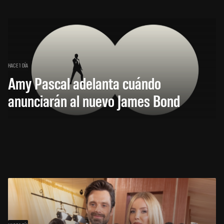
HACE 1 DÍA
Amy Pascal adelanta cuándo
anunciarán al nuevo James Bond