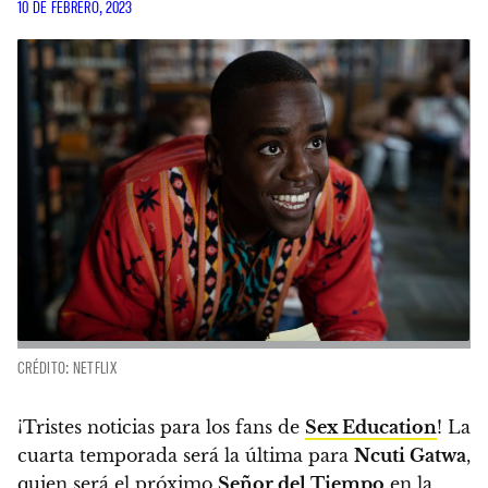
10 DE FEBRERO, 2023
CRÉDITO: NETFLIX
¡Tristes noticias para los fans de
Sex Education
!
La
cuarta temporada será la última para
Ncuti Gatwa
,
quien será el próximo
Señor del Tiempo
en la