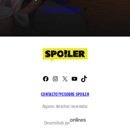
Ver en Youtube
Facebook
Instagram
X
YouTube
TikTok
CONTACTO
TYC
SOBRE SPOILER
Algunos derechos reservados
Desarrollado por