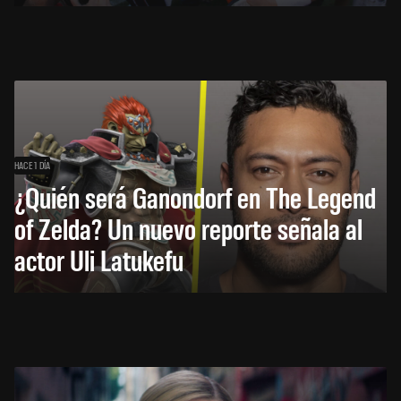
HACE 1 DÍA
¿Quién será Ganondorf en The Legend
of Zelda? Un nuevo reporte señala al
actor Uli Latukefu