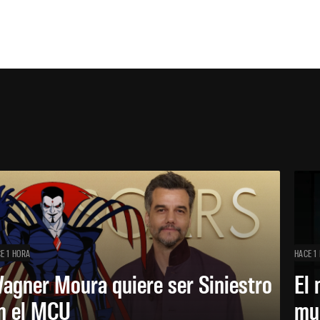
E 1 HORA
HACE 1
agner Moura quiere ser Siniestro
El 
n el MCU
mue