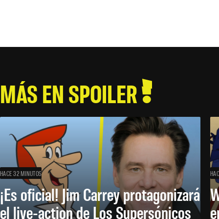
MÁS EN SPOILER
HACE 32 MINUTOS
HAC
¡Es oficial! Jim Carrey protagonizará
W
el live-action de Los Supersónicos
e