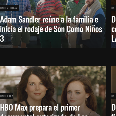
HACE 21 HORAS
HAC
Adam Sandler reúne a la familia e
D
inicia el rodaje de Son Como Niños
c
3
L
HACE 1 DÍA
HAC
HBO Max prepara el primer
D