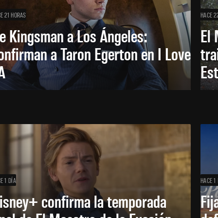
E 21 HORAS
HACE 2
e Kingsman a Los Ángeles:
El 
onfirman a Taron Egerton en I Love
tra
A
Es
E 1 DÍA
HACE 1 
isney+ confirma la temporada
Fij