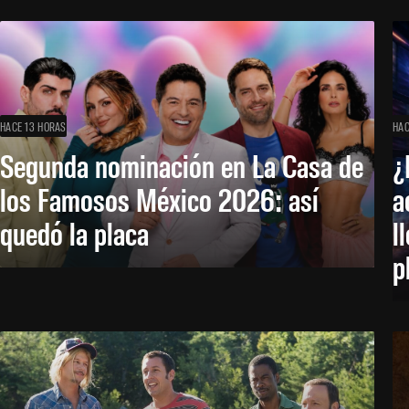
HACE 13 HORAS
HAC
Segunda nominación en La Casa de
¿
los Famosos México 2026: así
a
quedó la placa
l
p