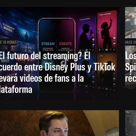
E 19 HORAS
HACE 2
El futuro del streaming? El
Los
cuerdo entre Disney Plus y TikTok
Sp
levará videos de fans a la
réc
lataforma