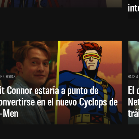
in
E 3 HORAS
HACE 4
it Connor estaría a punto de
El 
onvertirse en el nuevo Cyclops de
Net
-Men
trá