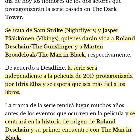
día de hoy los nombres de los dos actores que
protagonizarán la serie basada en
The Dark
Tower.
Se trata de
Sam Strike
(Nightflyers) y
Jasper
Pääkkönen
(Vikings), quienes darán vida a
Roland
Deschain/The Gunslinger
y a
Marten
Broadcloak/The Man in Black
, respectivamente.
De acuerdo a
Deadline
,
la serie será
independiente a la película de 2017 protagonizada
por
Idris Elba
y se espera que sea más fiel a los
libros.
La trama de la serie tendrá lugar muchos años
antes de los eventos que ocurren en la película y
se
centrará en la historia de origen de
Roland
Deschain
y su primer encuentro con
The Man in
Black.