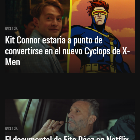
HACE 1 DÍA
Kit Connor estaría a punto de
convertirse en el nuevo Cyclops de X-
Men
HACE 1 DÍA
El documental de Fito Páez en Netflix