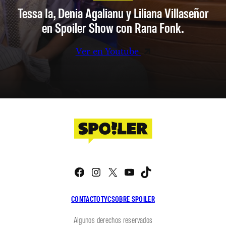
Tessa Ia, Denia Agalianu y Liliana Villaseñor
en Spoiler Show con Rana Fonk.
Ver en Youtube
Facebook
Instagram
X
YouTube
TikTok
CONTACTO
TYC
SOBRE SPOILER
Algunos derechos reservados