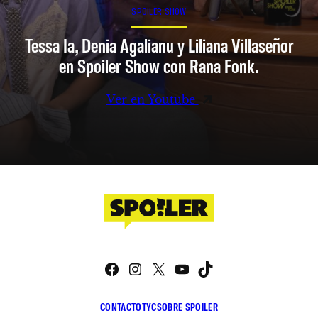
SPOILER SHOW
Tessa Ia, Denia Agalianu y Liliana Villaseñor
en Spoiler Show con Rana Fonk.
Ver en Youtube
Facebook
Instagram
X
YouTube
TikTok
CONTACTO
TYC
SOBRE SPOILER