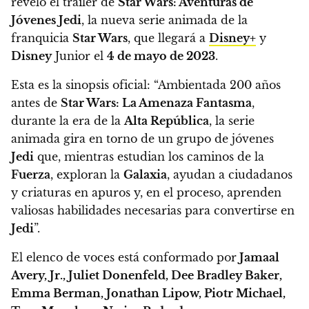
reveló el tráiler de
Star Wars: Aventuras de
Jóvenes Jedi
, la nueva serie animada de la
franquicia
Star Wars
, que llegará a
Disney+
y
Disney
Junior el
4 de mayo de 2023
.
Esta es la sinopsis oficial: “Ambientada 200 años
antes de
Star Wars: La Amenaza Fantasma
,
durante la era de la
Alta República
,
la serie
animada gira en torno de un grupo de jóvenes
Jedi
que, mientras estudian los caminos de la
Fuerza
, exploran la
Galaxia
, ayudan a ciudadanos
y criaturas en apuros y, en el proceso, aprenden
valiosas habilidades necesarias para convertirse en
Jedi
”.
El elenco de voces está conformado por
Jamaal
Avery, Jr., Juliet Donenfeld, Dee Bradley Baker,
Emma Berman, Jonathan Lipow, Piotr Michael,