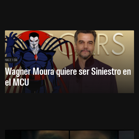
HACE 1 DÍA
Wagner Moura quiere ser Siniestro en
el MCU