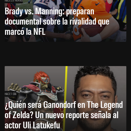
HACE 23 HORAS
Brady vs. Manning: preparan
documental sobre la rivalidad que
marcó la NFL
HACE 1 DÍA
¿Quién será Ganondorf en The Legend
of Zelda? Un nuevo reporte señala al
actor Uli Latukefu