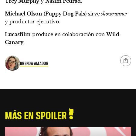
Trey Murphy
y
Nasim Pedrad
.
Michael Olson
(
Puppy Dog Pals
) sirve
showrunner
y productor ejecutivo.
Lucasfilm
produce en colaboración con
Wild
Canary
.
BRENDA AMADOR
MÁS EN SPOILER