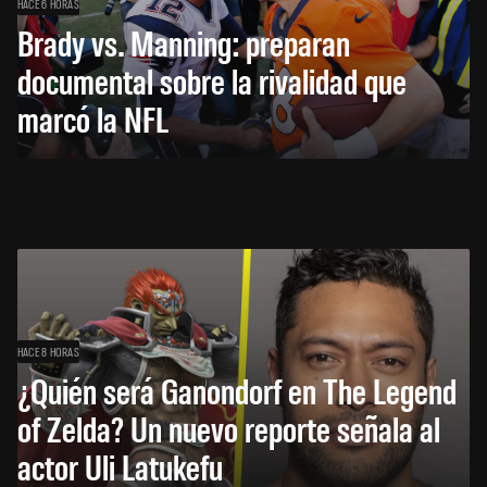
HACE 6 HORAS
Brady vs. Manning: preparan
documental sobre la rivalidad que
marcó la NFL
HACE 8 HORAS
¿Quién será Ganondorf en The Legend
of Zelda? Un nuevo reporte señala al
actor Uli Latukefu