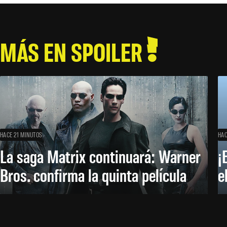
MÁS EN SPOILER
HACE 21 MINUTOS
HAC
La saga Matrix continuará: Warner
¡
Bros. confirma la quinta película
e