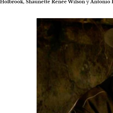
Holbrook, Shaunette Renée Wilson
y
Antonio 