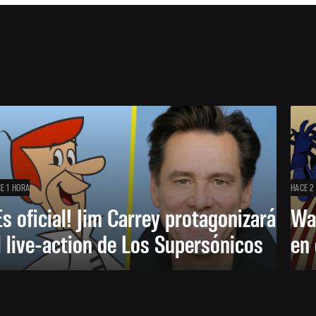
E 1 HORA
HACE 2
Es oficial! Jim Carrey protagonizará
Wa
l live-action de Los Supersónicos
en