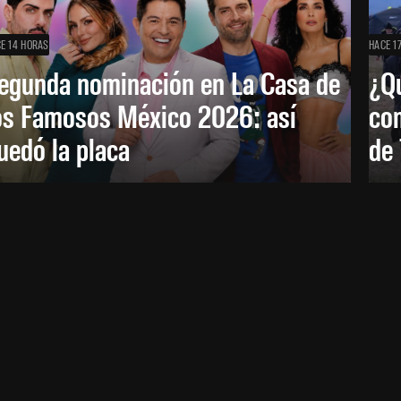
E 14 HORAS
HACE 1
egunda nominación en La Casa de
¿Qu
os Famosos México 2026: así
co
uedó la placa
de