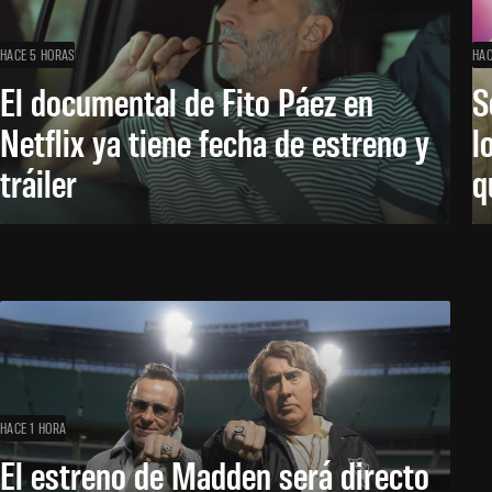
HACE 5 HORAS
HAC
El documental de Fito Páez en
S
Netflix ya tiene fecha de estreno y
l
tráiler
q
HACE 1 HORA
El estreno de Madden será directo