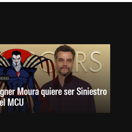
 HORAS
gner Moura quiere ser Siniestro
 el MCU