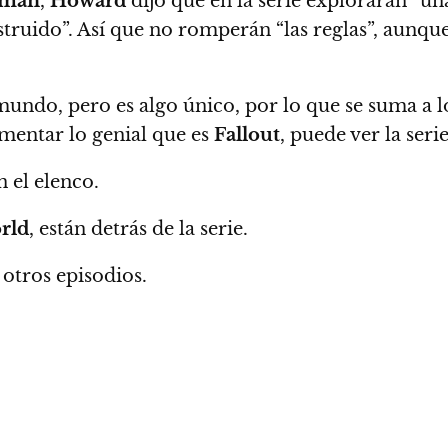
dman
,
Howard
dijo que en la serie explorarán “u
truido”. Así que no romperán “las reglas”, aunque
mundo, pero es algo único, por lo que se suma a l
mentar lo genial que es
Fallout
, puede ver la serie
 el elenco.
rld
, están detrás de la serie.
otros episodios.