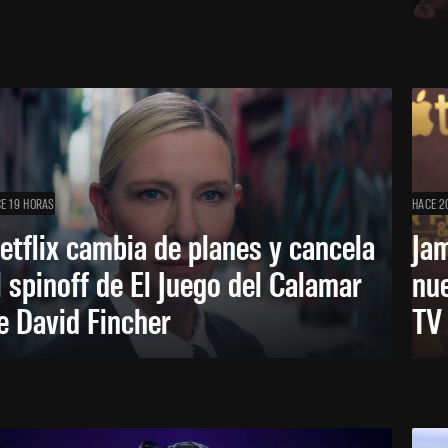
E 19 HORAS
HACE 2
etflix cambia de planes y cancela
Ja
l spinoff de El Juego del Calamar
nu
e David Fincher
TV