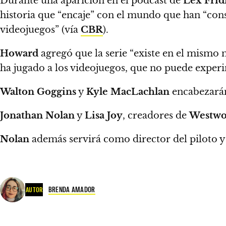
Durante una aparición en el podcast de
Lex Fri
historia que “encaje” con el mundo que han “cons
videojuegos” (vía
CBR
).
Howard
agregó que la serie “existe en el mismo 
ha jugado a los videojuegos, que no puede experi
Walton Goggins
y
Kyle MacLachlan
encabezarán
Jonathan Nolan
y
Lisa Joy
, creadores de
Westwo
Nolan
además servirá como director del piloto y 
BRENDA AMADOR
AUTOR