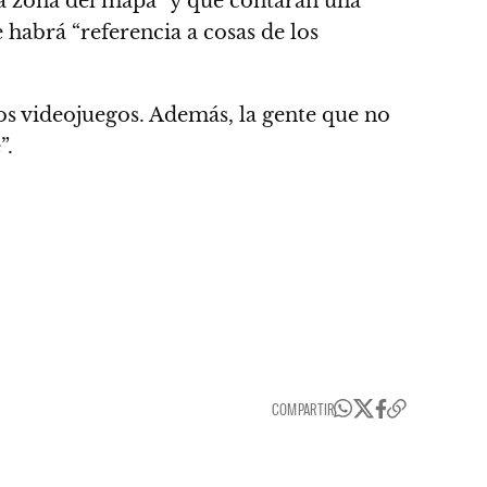
na zona del mapa” y que contarán una
 habrá “referencia a cosas de los
os videojuegos.
Además, la gente que no
”.
COMPARTIR