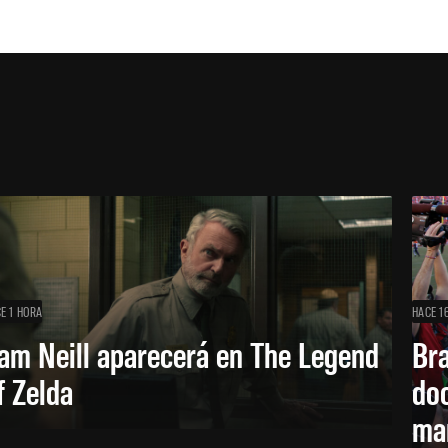
E 1 HORA
HACE 1
am Neill aparecerá en The Legend
Br
f Zelda
doc
ma