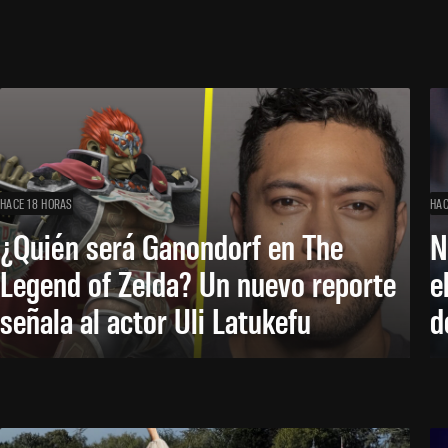
HACE 18 HORAS
HAC
¿Quién será Ganondorf en The
N
Legend of Zelda? Un nuevo reporte
e
señala al actor Uli Latukefu
d