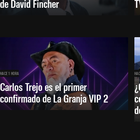
de David Fincher
T
HACE 1 HORA
HAC
Carlos Trejo es el primer
¿
confirmado de La Granja VIP 2
c
d