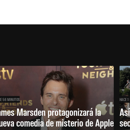
E 56 MINUTOS
HACE 1
ames Marsden protagonizará la
Así
ueva comedia de misterio de Apple
se