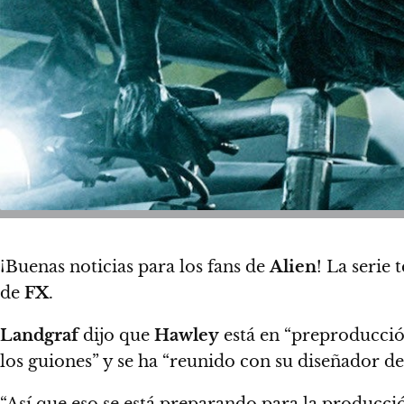
¡Buenas noticias para los fans de
Alien
! La serie 
de
FX
.
Landgraf
dijo que
Hawley
está en “preproducción
los guiones” y se ha “reunido con su diseñador d
“Así que eso se está preparando para la producci