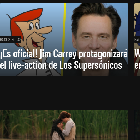
HACE 3 HORAS
HAC
¡Es oficial! Jim Carrey protagonizará
W
el live-action de Los Supersónicos
e