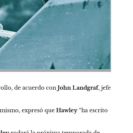
rollo, de acuerdo con
John Landgraf
, jefe
mismo, expresó que
Hawley
“ha escrito
ley
rodará la próxima temporada de