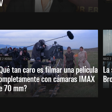
V
E 2 HORAS
HACE 2
Qué tan caro es filmar una película
La 
ompletamente con cámaras IMAX
Bro
e 70 mm?