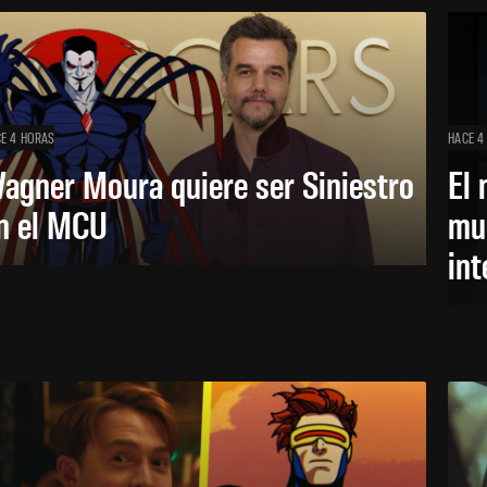
E 4 HORAS
HACE 4
agner Moura quiere ser Siniestro
El 
n el MCU
mue
in