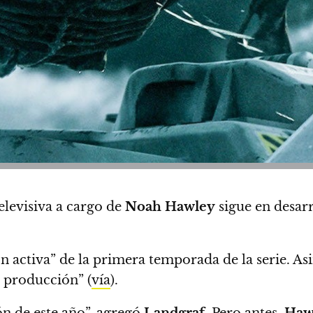
televisiva a cargo de
Noah Hawley
sigue en desar
 activa” de la primera temporada de la serie.
Asi
e producción” (
vía
).
ón de este año”, agregó
Landgraf
.
Pero antes,
Haw