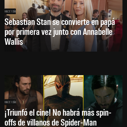
HACE 1 DÍA
Sebastian Stan se convierte en papá
por primera vez junto con Annabelle
Wallis
HACE 1 DÍA
¡Triunfó el cine! No habrá más spin-
offs de villanos de Spider-Man