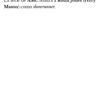
La serie de
AMC
tendrá a
Rolin Jones
(
Perry
Mason
) como
showrunner.