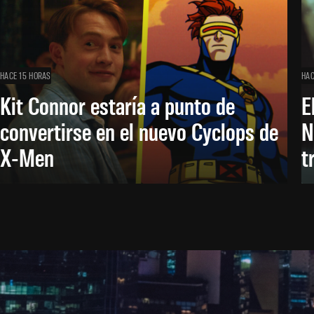
HACE 15 HORAS
HAC
Kit Connor estaría a punto de
E
convertirse en el nuevo Cyclops de
N
X-Men
t