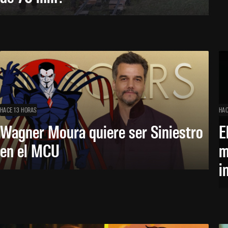
HACE 13 HORAS
HAC
Wagner Moura quiere ser Siniestro
E
en el MCU
m
i