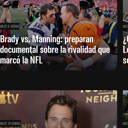
HACE 6 HORAS
HAC
Brady vs. Manning: preparan
¿
documental sobre la rivalidad que
L
marcó la NFL
s
HACE 10 HORAS
HAC