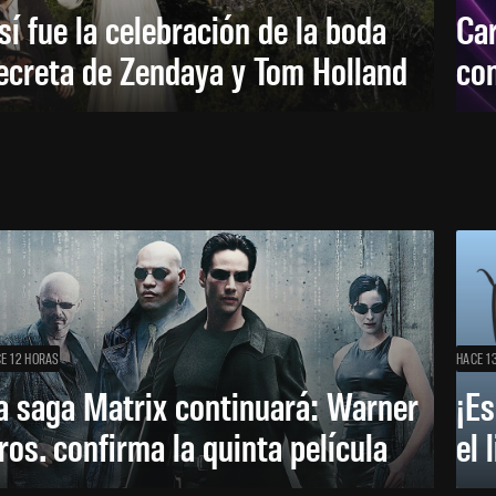
sí fue la celebración de la boda
Car
ecreta de Zendaya y Tom Holland
con
E 12 HORAS
HACE 1
a saga Matrix continuará: Warner
¡Es
ros. confirma la quinta película
el 