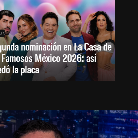
DÍA
gunda nominación en La Casa de
s Famosos México 2026: así
dó la placa