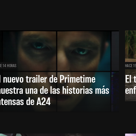
E 14 HORAS
HACE 1
l nuevo trailer de Primetime
El 
uestra una de las historias más
enf
ntensas de A24