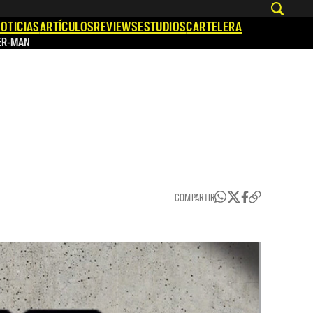
OTICIAS
ARTÍCULOS
REVIEWS
ESTUDIOS
CARTELERA
ER-MAN
COMPARTIR