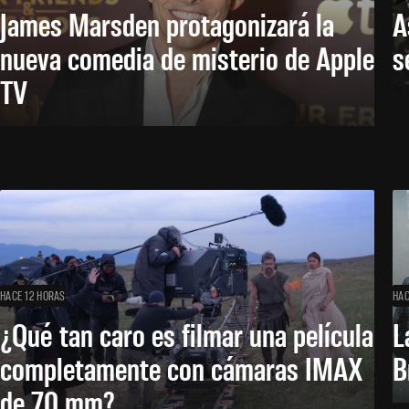
James Marsden protagonizará la
A
nueva comedia de misterio de Apple
s
TV
HACE 12 HORAS
HAC
¿Qué tan caro es filmar una película
L
completamente con cámaras IMAX
B
de 70 mm?