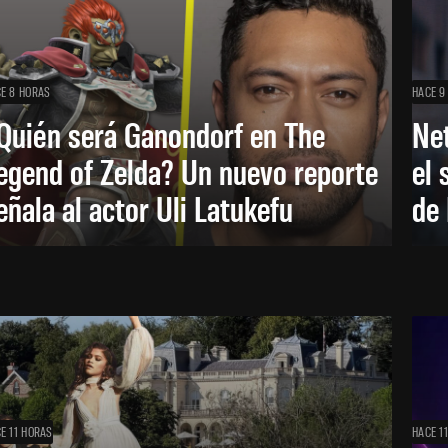
E 8 HORAS
HACE 9
Quién será Ganondorf en The
Net
egend of Zelda? Un nuevo reporte
el 
eñala al actor Uli Latukefu
de 
E 11 HORAS
HACE 1