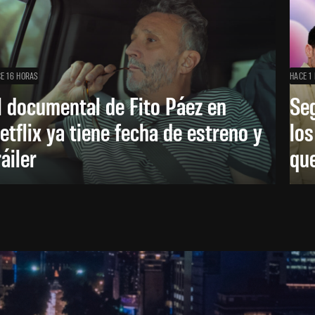
E 16 HORAS
HACE 1 
l documental de Fito Páez en
Se
etflix ya tiene fecha de estreno y
lo
ráiler
que