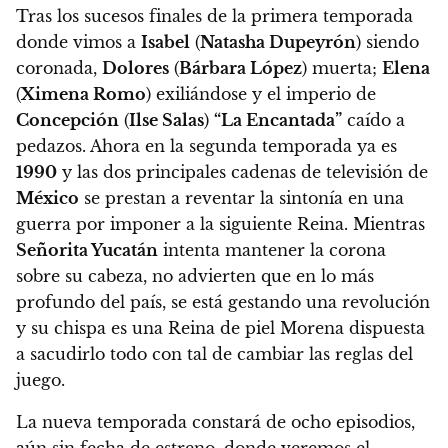
Tras los sucesos finales de la primera temporada
donde vimos a
Isabel
(
Natasha Dupeyrón
) siendo
coronada,
Dolores
(
Bárbara López
) muerta;
Elena
(
Ximena Romo
) exiliándose y el imperio de
Concepción
(
Ilse Salas
)
“La Encantada”
caído a
pedazos. Ahora en la segunda temporada ya es
1990
y las dos principales cadenas de televisión de
México
se prestan a reventar la sintonía en una
guerra por imponer a la siguiente Reina.
Mientras
Señorita Yucatán
intenta mantener la corona
sobre su cabeza, no advierten que en lo más
profundo del país, se está gestando una revolución
y su chispa es una Reina de piel Morena dispuesta
a sacudirlo todo con tal de cambiar las reglas del
juego.
La nueva temporada constará de ocho episodios,
aún sin fecha de estreno, donde veremos el