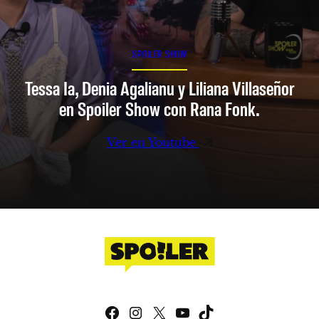
SPOILER SHOW
Tessa Ia, Denia Agalianu y Liliana Villaseñor
en Spoiler Show con Rana Fonk.
Ver en Youtube
Facebook
Instagram
X
YouTube
TikTok