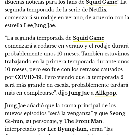
¡Buenas noticias para los fans de
Squid Game
!
La
segunda temporada de la serie de
Netflix
comenzará su rodaje en verano
, de acuerdo con la
estrella
Lee Jung Jae
.
“La segunda temporada de
Squid Game
comenzará a rodarse en verano y el rodaje durará
probablemente unos 10 meses.
También estuvimos
trabajando en la primera temporada durante unos
10 meses, pero eso fue con los retrasos causados
por
COVID-19.
Pero viendo que la temporada 2
será más grande en escala, probablemente tardará
más en completarse”, dijo
Jung Jae
a
Allkpop
.
Jung Jae
añadió que
la trama principal de los
nuevos episodios “será la venganza” y que
Seong
Gi-hun
, su personaje, y
The Front Man
,
interpretado por
Lee Byung-hun
, serán “las