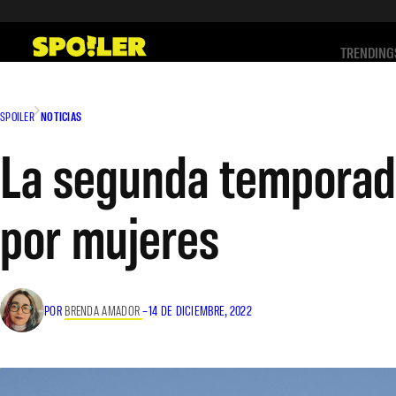
Saltar
al
TRENDING
contenido
SPOILER
NOTICIAS
La segunda temporada
por mujeres
POR
BRENDA AMADOR
–
14 DE DICIEMBRE, 2022