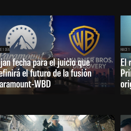
E 1 DÍA
HACE 1 
ijan fecha para el juicio que
El 
efinirá el futuro de la fusión
Pri
aramount-WBD
ori