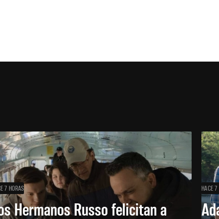
E 7 HORAS
HACE 7
os Hermanos Russo felicitan a
Ada