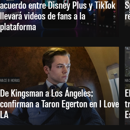
acuerdo entre Disney Plus y TikTok
S
llevará videos de fans a la
r
plataforma
HACE 8 HORAS
HAC
De Kingsman a Los Ángeles:
E
confirman a Taron Egerton en I Love
t
LA
E