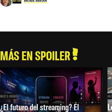
BRENDA AMADOR
AUTOR
MÁS EN SPOILER
HACE 5 HORAS
HAC
¿El futuro del streaming? El
L