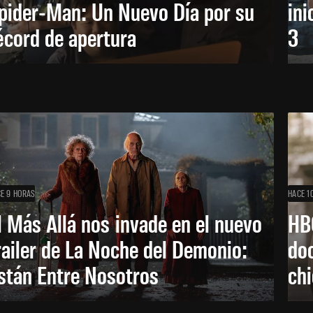
pider-Man: Un Nuevo Día por su
ini
écord de apertura
3
E 9 HORAS
HACE 1
l Más Allá nos invade en el nuevo
HB
railer de La Noche del Demonio:
do
stán Entre Nosotros
ch