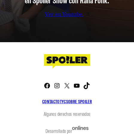
Ver en Youtube
Facebook
Instagram
X
YouTube
TikTok
CONTACTO
TYC
SOBRE SPOILER
Algunos derechos reservados
Desarrollado por