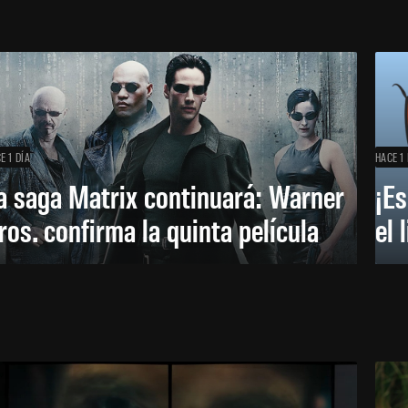
E 1 DÍA
HACE 1 
a saga Matrix continuará: Warner
¡Es
ros. confirma la quinta película
el 