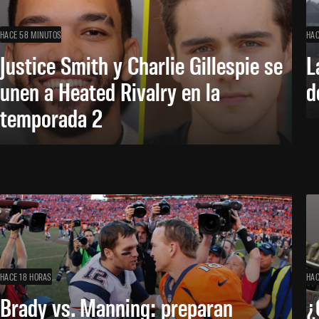
HACE 58 MINUTOS
HAC
Justice Smith y Charlie Gillespie se
L
unen a Heated Rivalry en la
d
temporada 2
HACE 18 HORAS
HAC
Brady vs. Manning: preparan
¿