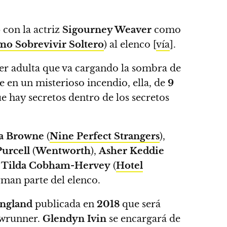
o
con la actriz
Sigourney Weaver
como
o Sobrevivir Soltero
) al elenco [
vía
].
er adulta que va cargando la sombra de
re en un misterioso incendio,
ella, de
9
e hay secretos dentro de los secretos
la Browne
(
Nine Perfect Strangers
),
urcell
(
Wentworth
),
Asher Keddie
,
Tilda Cobham-Hervey
(
Hotel
rman parte del elenco.
ingland
publicada en
2018
que será
owrunner.
Glendyn Ivin
se encargará de