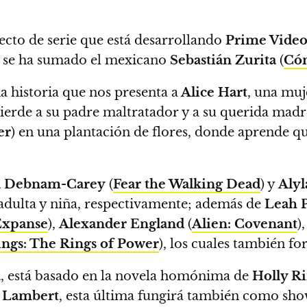
ecto de serie que está desarrollando
Prime Vide
e se ha sumado el mexicano
Sebastián Zurita
(
Cóm
a historia que nos presenta a
Alice Hart
, una muj
 pierde a su padre maltratador y a su querida mad
er
) en una plantación de flores, donde aprende qu
a Debnam-Carey
(
Fear the Walking Dead
) y
Aly
adulta y niña, respectivamente; además de
Leah P
Expanse
),
Alexander England
(
Alien: Covenant
)
ings: The Rings of Power
), los cuales también fo
a
, está basado en la novela homónima de
Holly R
 Lambert
, esta última fungirá también como sh