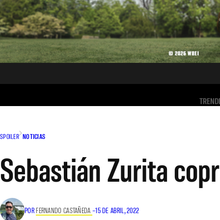
TREND
SPOILER
NOTICIAS
Sebastián Zurita cop
POR
FERNANDO CASTAÑEDA
–
15 DE ABRIL, 2022