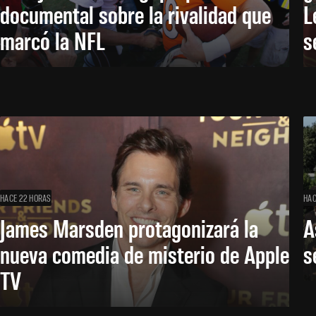
documental sobre la rivalidad que
L
marcó la NFL
s
HACE 22 HORAS
HAC
James Marsden protagonizará la
A
nueva comedia de misterio de Apple
s
TV