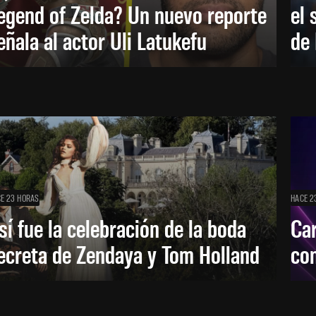
egend of Zelda? Un nuevo reporte
el 
eñala al actor Uli Latukefu
de 
E 23 HORAS
HACE 2
sí fue la celebración de la boda
Car
ecreta de Zendaya y Tom Holland
con