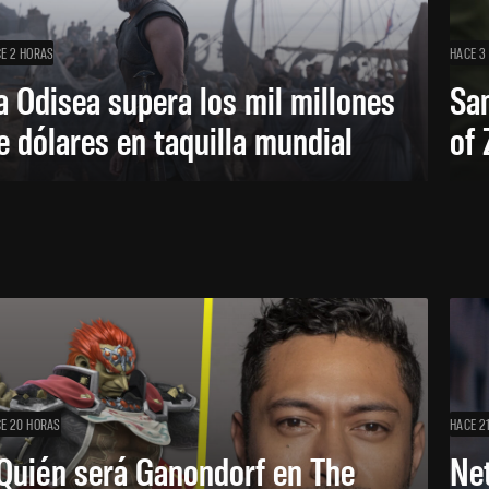
E 2 HORAS
HACE 3
a Odisea supera los mil millones
Sa
e dólares en taquilla mundial
of 
E 20 HORAS
HACE 2
Quién será Ganondorf en The
Net