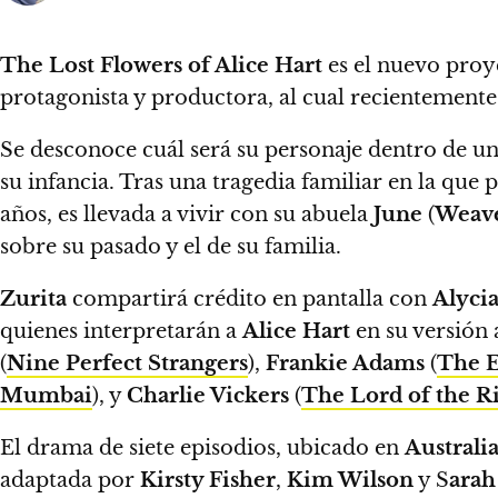
The Lost Flowers of Alice Hart
es el nuevo proy
protagonista y productora,
al cual recientement
Se desconoce cuál será su personaje dentro de un
su infancia. Tras una tragedia familiar en la que
años, es llevada a vivir con su abuela
June
(
Weav
sobre su pasado y el de su familia.
Zurita
compartirá crédito en pantalla con
Alyci
quienes interpretarán a
Alice Hart
en su versión 
(
Nine Perfect Strangers
),
Frankie Adams
(
The 
Mumbai
), y
Charlie Vickers
(
The Lord of the R
El drama de siete episodios, ubicado en
Australi
adaptada por
Kirsty Fisher
,
Kim Wilson
y S
arah