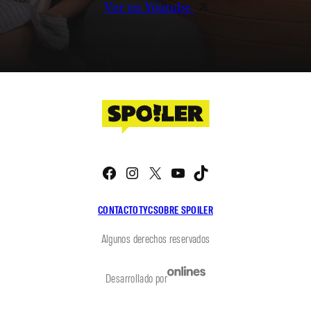
Ver en Youtube
Facebook
Instagram
X
YouTube
TikTok
CONTACTO
TYC
SOBRE SPOILER
Algunos derechos reservados
Desarrollado por