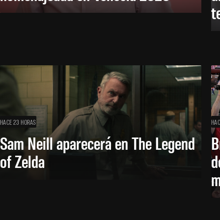
t
HACE 23 HORAS
HAC
Sam Neill aparecerá en The Legend
B
of Zelda
d
m