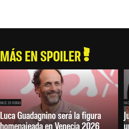
MÁS EN SPOILER
HACE 20 HORAS
HAC
Luca Guadagnino será la figura
J
homenajeada en Venecia 2026
u