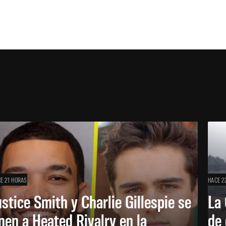
E 21 HORAS
HACE 2
ustice Smith y Charlie Gillespie se
La 
nen a Heated Rivalry en la
de 