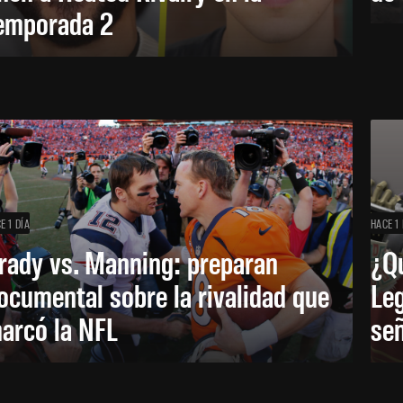
emporada 2
E 1 DÍA
HACE 1 
rady vs. Manning: preparan
¿Q
ocumental sobre la rivalidad que
Leg
arcó la NFL
señ