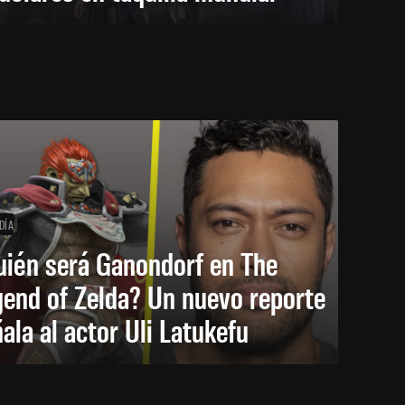
DÍA
uién será Ganondorf en The
end of Zelda? Un nuevo reporte
ala al actor Uli Latukefu