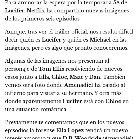
Para aminorar la espera por la temporada 5A de
Lucifer,
Netflix
ha compartido nuevas imágenes
de los primeros seis episodios.
Aunque, tras ver el tráiler oficial, nos resulta difícil
decir quién es
Lucifer
y quién es
Michael
en las
imágenes, pero es algo que pronto conoceremos.
Algunas de las imágenes nos presentan al
personaje de
Tom Ellis
resolviendo de nuevos
casos junto a
Ella, Chloe, Maze
y
Dan.
También
vemos otra foto donde
Amenadiel
ha bajado al
infierno para visitar a su hermano
. Y otra más
donde aparentemente
Lucifer
está con
Chloe
en
una situación romántica.
Previamente te comentamos que en los nuevos
episodios la forense
Ella Lopez
tendrá un nuevo
interés amoroso y que
D.B. Woodside
(Amenadiel)