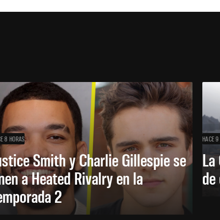
E 8 HORAS
HACE 9
ustice Smith y Charlie Gillespie se
La 
nen a Heated Rivalry en la
de 
emporada 2