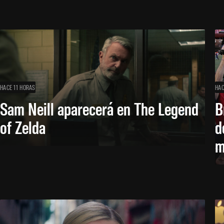
HACE 11 HORAS
HAC
Sam Neill aparecerá en The Legend
B
of Zelda
d
m