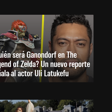
DÍA
uién será Ganondorf en The
end of Zelda? Un nuevo reporte
ala al actor Uli Latukefu