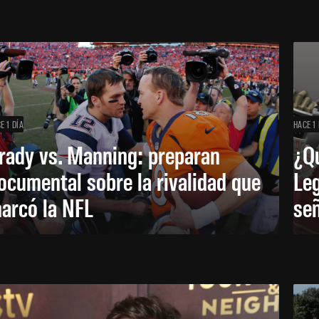
E 1 DÍA
HACE 1 
rady vs. Manning: preparan
¿Q
ocumental sobre la rivalidad que
Leg
arcó la NFL
señ