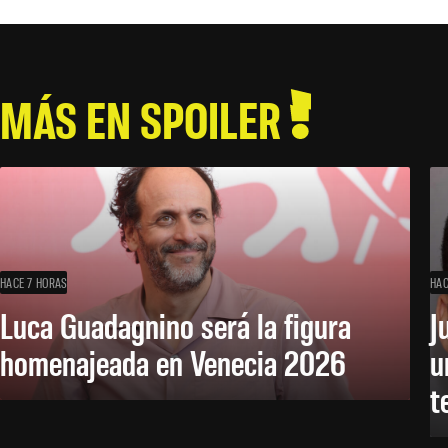
MÁS EN SPOILER
HACE 7 HORAS
HAC
Luca Guadagnino será la figura
J
homenajeada en Venecia 2026
u
t