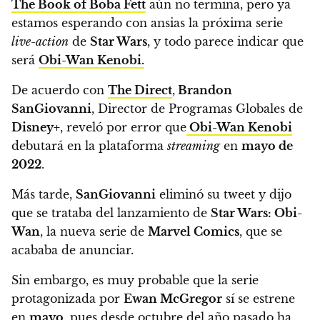
The Book of Boba Fett
aún no termina, pero ya
estamos esperando con ansias la próxima serie
live-action
de
Star Wars
, y todo parece indicar que
será
Obi-Wan Kenobi.
De acuerdo con
The Direct
,
Brandon
SanGiovanni
, Director de Programas Globales de
Disney+
,
reveló por error que
Obi-Wan Kenobi
debutará en la plataforma
streaming
en
mayo de
2022
.
Más tarde,
SanGiovanni
eliminó su tweet y dijo
que se trataba del lanzamiento de
Star Wars: Obi-
Wan
, la nueva serie de
Marvel Comics
, que se
acababa de anunciar.
Sin embargo, es muy probable que la serie
protagonizada por
Ewan McGregor
sí se estrene
en
mayo
,
pues
desde octubre del año pasado ha