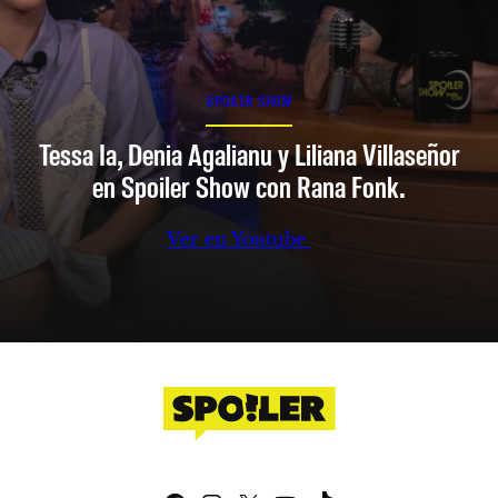
SPOILER SHOW
Tessa Ia, Denia Agalianu y Liliana Villaseñor
en Spoiler Show con Rana Fonk.
Ver en Youtube
Facebook
Instagram
X
YouTube
TikTok