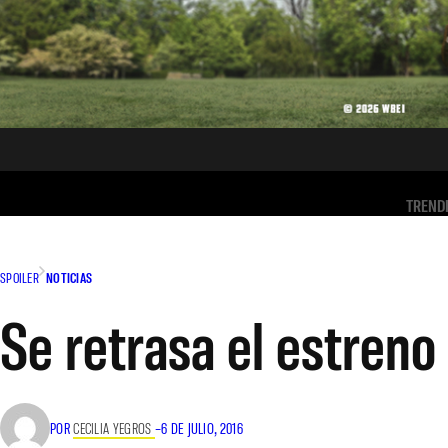
TREND
SPOILER
NOTICIAS
Se retrasa el estren
POR
CECILIA YEGROS
–
6 DE JULIO, 2016