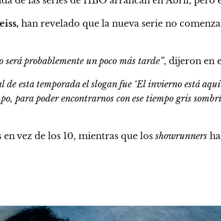
a de las series de HBO arrancan en Abril, pero e
iss,
han revelado que la nueva serie no comenzará
ño será probablemente un poco más tarde”
, dijeron en 
de esta temporada el slogan fue ‘El invierno está aquí
po, para poder encontrarnos con ese tiempo gris sombrío
 en vez de los 10, mientras que los
showrunners
ha