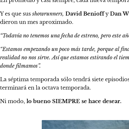
En promedio y casi siempre, cada nueva temporad
Y es que sus
showrunners,
David Benioff
y
Dan We
dieron un mes aproximado.
“Todavía no tenemos una fecha de estreno, pero este a
“Estamos empezando un poco más tarde, porque al final 
realidad no nos sirve.
Así que estamos estirando el tiem
donde filmamos”.
La séptima temporada sólo tendrá siete episodios
terminará en la octava temporada.
Ni modo,
lo bueno SIEMPRE se hace desear.