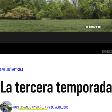
TREND
SPOILER
NOTICIAS
La tercera temporada 
POR
FERNANDO CASTAÑEDA
–
9 DE ABRIL, 2021