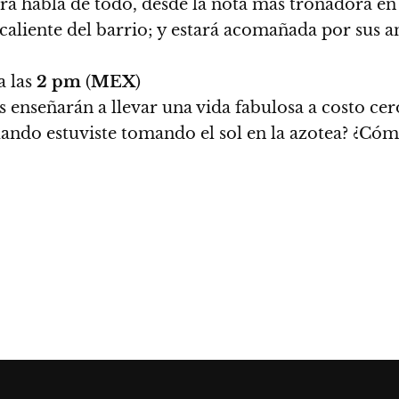
ora habla de todo, desde la nota más tronadora en 
aliente del barrio; y estará acomañada por sus a
a las
2 pm
(
MEX
)
os enseñarán a llevar una vida fabulosa a costo c
uando estuviste tomando el sol en la azotea? ¿Cóm