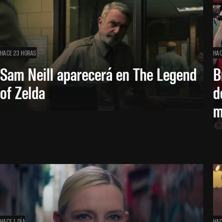
HACE 23 HORAS
HAC
Sam Neill aparecerá en The Legend
B
of Zelda
d
m
HACE 1 DÍA
HAC