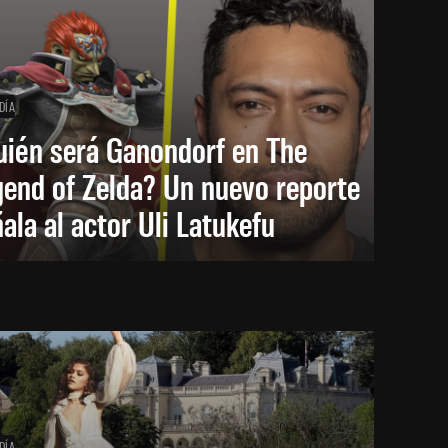
DÍA
uién será Ganondorf en The
end of Zelda? Un nuevo reporte
ala al actor Uli Latukefu
DÍA