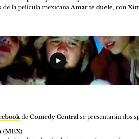
o de la película mexicana
Amar te duele
, con
Xim
cebook
de
Comedy Central
se presentarán dos sp
m
(
MEX
)