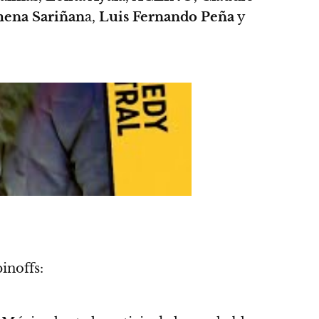
ena Sariñan
a,
Luis Fernando Peña
y
inoffs: