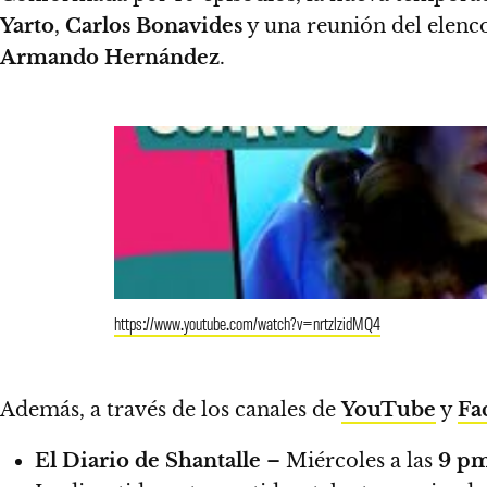
Yarto
,
Carlos Bonavides
y
una reunión del elenc
Armando Hernández
.
https://www.youtube.com/watch?v=nrtzlzidMQ4
Además, a través de los canales de
YouTube
y
Fa
El Diario de Shantalle
– Miércoles a las
9 p