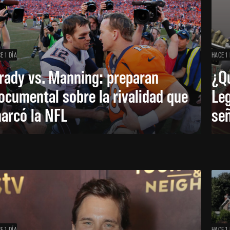
E 1 DÍA
HACE 1 
rady vs. Manning: preparan
¿Q
ocumental sobre la rivalidad que
Leg
arcó la NFL
señ
E 1 DÍA
HACE 1 