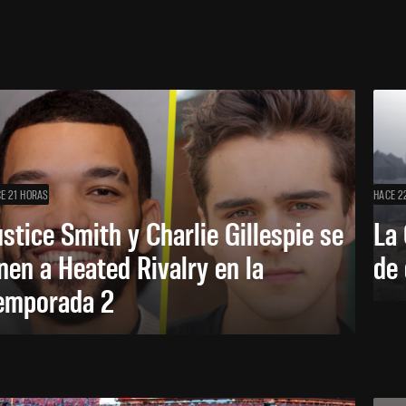
E 21 HORAS
HACE 2
ustice Smith y Charlie Gillespie se
La 
nen a Heated Rivalry en la
de 
emporada 2