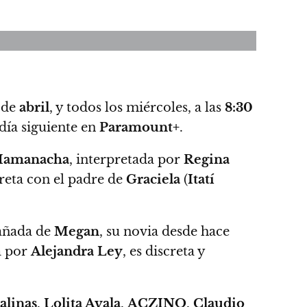
de
abril
, y todos los miércoles, a las
8:30
 día siguiente en
Paramount+
.
amanacha
, interpretada por
R
egina
creta con el padre de
Graciela
(
Itatí
pañada de
Megan
, su novia desde hace
da por
Alejandra Ley
, es discreta y
alinas
,
Lolita Ayala
,
ACZINO
,
Claudio