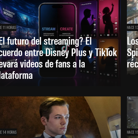
E 11 HORAS
HACE 1
El futuro del streaming? El
Los
cuerdo entre Disney Plus y TikTok
Sp
levará videos de fans a la
réc
lataforma
E 14 HORAS
HACE 1