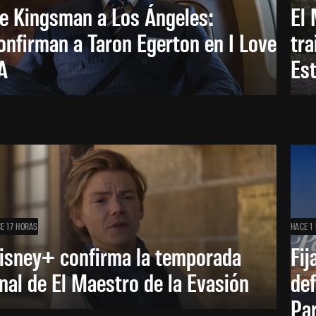
e Kingsman a Los Ángeles:
El 
onfirman a Taron Egerton en I Love
tra
A
Es
E 17 HORAS
HACE 1 
isney+ confirma la temporada
Fij
inal de El Maestro de la Evasión
def
Pa