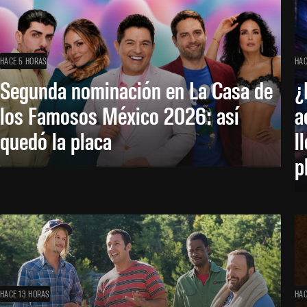
HACE 5 HORAS
HAC
Segunda nominación en La Casa de
¿
los Famosos México 2026: así
a
quedó la placa
l
p
HACE 13 HORAS
HAC