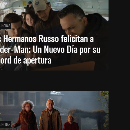
3 HORAS
 Hermanos Russo felicitan a
ider-Man: Un Nuevo Día por su
ord de apertura
5 HORAS