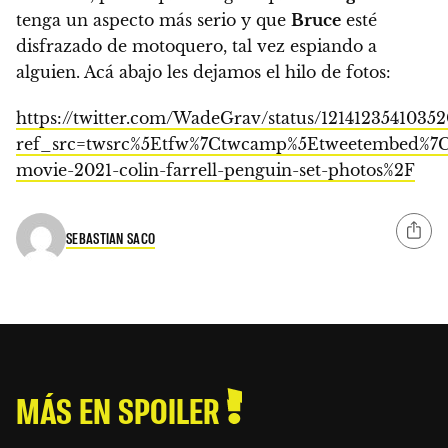
tenga un aspecto más serio y que
Bruce
esté
disfrazado de motoquero, tal vez espiando a
alguien. Acá abajo les dejamos el hilo de fotos:
https://twitter.com/WadeGrav/status/1214123541035
ref_src=twsrc%5Etfw%7Ctwcamp%5Etweetembed%7C
movie-2021-colin-farrell-penguin-set-photos%2F
SEBASTIAN SACO
MÁS EN SPOILER