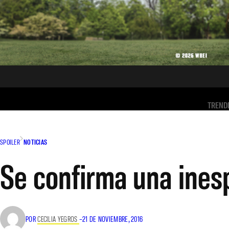
TREND
SPOILER
NOTICIAS
Se confirma una ines
POR
CECILIA YEGROS
–
21 DE NOVIEMBRE, 2016