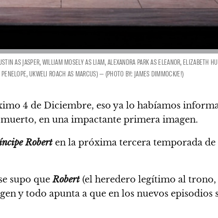
USTIN AS JASPER, WILLIAM MOSELY AS LIAM, ALEXANDRA PARK AS ELEANOR, ELIZABETH H
S PENELOPE, UKWELI ROACH AS MARCUS) — (PHOTO BY: JAMES DIMMOCK/E!)
óximo 4 de Diciembre, eso ya lo habíamos inform
a muerto, en una impactante primera imagen.
íncipe Robert
en la próxima tercera temporada de 
 se supo que
Robert
(el heredero legítimo al trono,
agen
y todo apunta a que en los nuevos episodios s