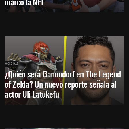
marcó la NFL
HACE 2 DÍAS
¿Quién será Ganondorf en The Legend
of Zelda? Un nuevo reporte señala al
actor Uli Latukefu