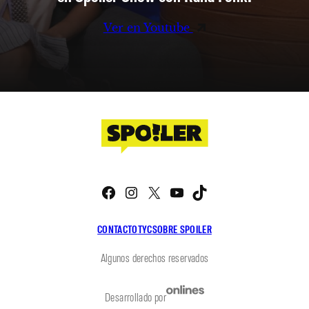
Ver en Youtube
Facebook
Instagram
X
YouTube
TikTok
CONTACTO
TYC
SOBRE SPOILER
Algunos derechos reservados
Desarrollado por