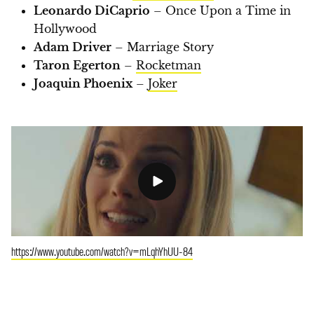
Leonardo DiCaprio
– Once Upon a Time in
Hollywood
Adam Driver
– Marriage Story
Taron Egerton
–
Rocketman
Joaquin Phoenix
–
Joker
https://www.youtube.com/watch?v=mLqhYhUU-84