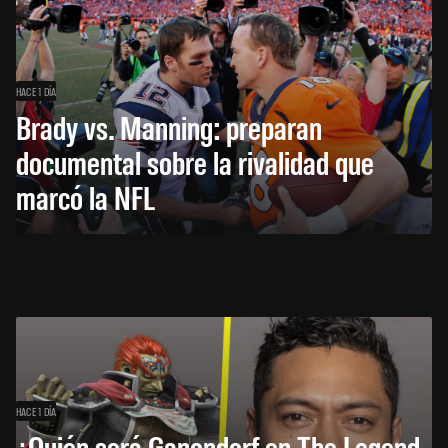
HACE 1 DÍA
Brady vs. Manning: preparan
documental sobre la rivalidad que
marcó la NFL
HACE 1 DÍA
¿Quién será Ganondorf en The Legend