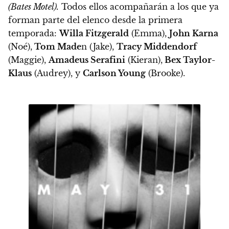
(Bates Motel).
Todos ellos acompañarán a los que ya
forman parte del elenco desde la primera
temporada:
Willa Fitzgerald
(Emma),
John Karna
(Noé),
Tom Made
n (Jake),
Tracy Middendorf
(Maggie),
Amadeus Serafini
(Kieran),
Bex Taylor-
Klaus
(Audrey), y
Carlson Young
(Brooke).