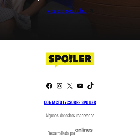
Ver en Youtube
Facebook
Instagram
X
YouTube
TikTok
CONTACTO
TYC
SOBRE SPOILER
Algunos derechos reservados
Desarrollado por