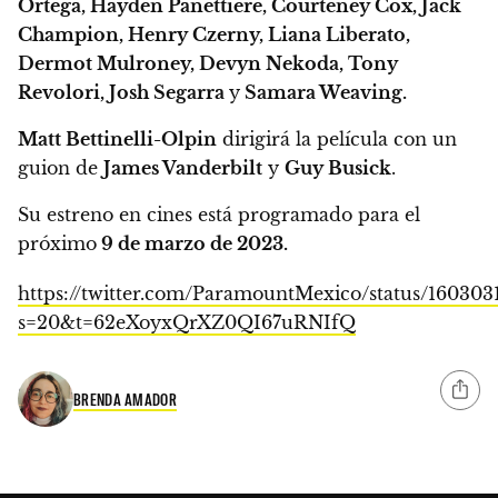
Ortega, Hayden Panettiere, Courteney Cox, Jack
Champion, Henry Czerny, Liana Liberato,
Dermot Mulroney, Devyn Nekoda, Tony
Revolori, Josh Segarra
y
Samara Weaving.
Matt Bettinelli-Olpin
dirigirá la película con un
guion de
James Vanderbilt
y
Guy Busick
.
Su estreno en cines está programado para el
próximo
9 de marzo de 2023.
https://twitter.com/ParamountMexico/status/160303
s=20&t=62eXoyxQrXZ0QI67uRNIfQ
BRENDA AMADOR