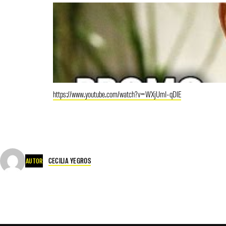
https://www.youtube.com/watch?v=WXjUmI-qDIE
CECILIA YEGROS
AUTOR