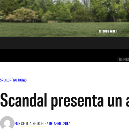
TREND
SPOILER
NOTICIAS
Scandal presenta un 
POR
CECILIA YEGROS
–
7 DE ABRIL, 2017