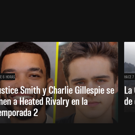
E 6 HORAS
HACE 7
ustice Smith y Charlie Gillespie se
La 
nen a Heated Rivalry en la
de 
emporada 2