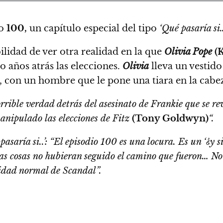
ro
100,
un capítulo especial del tipo
‘Qué pasaría si…
ilidad de ver otra realidad en la que
Olivia Pope
(K
años atrás las elecciones.
Olivia
lleva un vestido
z, con un hombre que le pone una tiara en la cabe
rrible verdad detrás del asesinato de Frankie que se r
anipulado las elecciones de Fitz
(Tony Goldwyn)
“.
asaría si..’:
“El episodio 100 es una locura. Es un ‘¿y 
las cosas no hubieran seguido el camino que fueron…
No 
idad normal de Scandal”.