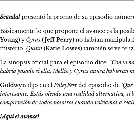
Scandal
presentó la promo de su episodio núme
Básicamente lo que propone el avance es la posib
Young)
y
Cyrus
(Jeff Perry)
no habían manipulado 
misterio.
Quinn
(Katie Lowes)
también se ve feli
La sinopsis oficial para el episodio dice:
“Con la ho
habría pasado si ella, Mellie y Cyrus nunca hubieran m
Goldwyn
dijo en el
PaleyFest
del episodio de
‘Qué p
interesante.
Estás viendo una realidad alternativa, si 
comprensión de todos nosotros cuando volvamos a real
¡Aquí el avance!