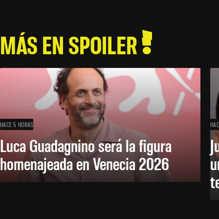
MÁS EN SPOILER
HACE 5 HORAS
HAC
Luca Guadagnino será la figura
J
homenajeada en Venecia 2026
u
t